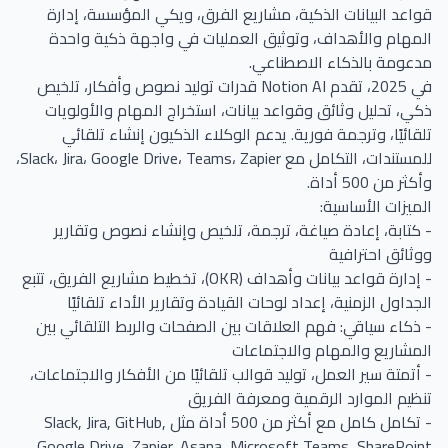
قواعد البيانات الذكية، مشاريع الفرق، ويكي المؤسسة، إدارة
المهام والأهداف، وتوثيق العمليات في واجهة ذكية واحدة
مدعومة بالذكاء الاصطناعي.
في 2025، تقدم Notion AI قدرات توليد نصوص وأفكار، تلخيص
ذكي، تحليل وثائق وقواعد بيانات، استخراج المهام والأولويات
تلقائيًا، وترجمة فورية. يدعم الوكلاء الذكيون إنشاء تلقائي
للمستندات، التكامل مع Slack، Jira، Google Drive، Teams، Zapier،
وأكثر من 500 أداة.
الميزات الأساسية:
- كتابة، إعادة صياغة، ترجمة، تلخيص وإنشاء نصوص وتقارير
ووثائق احترافية
- إدارة قواعد بيانات وأهداف (OKR)، تخطيط مشاريع الفريق، تتبع
الجداول الزمنية، إعداد لوحات القيادة وتقارير الأداء تلقائيًا
- ذكاء سياقي: فهم العلاقات بين الصفحات والربط التلقائي بين
المشاريع والمهام والاجتماعات
- أتمتة سير العمل، توليد قوالب تلقائيًا من الأفكار والاجتماعات،
تنظيم الموارد الرقمية ومعرفة الفريق
- تكامل كامل مع أكثر من 500 أداة مثل Slack, Jira, GitHub,
Google Drive, Zapier, Asana، Microsoft Teams، SharePoint،