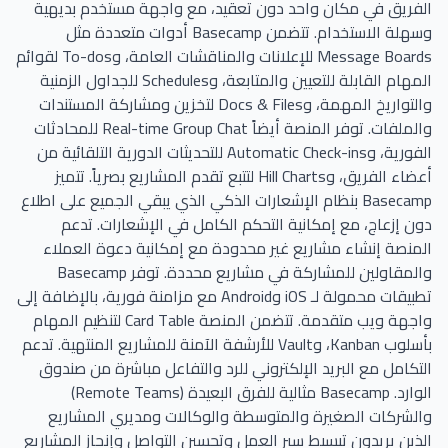
الفريق في مكان واحد دون تعقيد، مع واجهة مستخدم بديهية
وسهلة الاستخدام. تتضمن Basecamp أدوات متعددة مثل
Message Boards للإعلانات والمناقشات العامة، وTo-dos لقوائم
المهام القابلة للتعيين والمتابعة، وSchedules للجداول الزمنية
والتواريخ المهمة، وDocs & Files لتخزين ومشاركة المستندات
والملفات. توفر المنصة أيضاً Real-time Group Chat للمحادثات
الفورية، وAutomatic Check-ins للتحديثات الدورية التلقائية من
أعضاء الفريق، وHill Charts لتتبع تقدم المشاريع بصرياً. تتميز
Basecamp بنظام الإشعارات الذكي الذي يبقي الجميع على اطلاع
دون إزعاج، مع إمكانية التحكم الكامل في الإشعارات. تدعم
المنصة إنشاء مشاريع غير محدودة مع إمكانية دعوة العملاء
والمقاولين للمشاركة في مشاريع محددة. توفر Basecamp
تطبيقات محمولة لـ iOS وAndroid مع مزامنة فورية، بالإضافة إلى
واجهة ويب متقدمة. تتضمن المنصة Card Table لتنظيم المهام
بأسلوب Kanban، وVault للأرشفة الآمنة للمشاريع المنتهية. تدعم
التكامل مع البريد الإلكتروني للرد والتفاعل مباشرة من صندوق
الوارد. Basecamp مثالية للفرق البعيدة (Remote Teams)
والشركات الصغيرة والمتوسطة والوكالات ومديري المشاريع
الذين يريدون تبسيط سير العمل وتحسين التواصل وإنجاز المشاريع