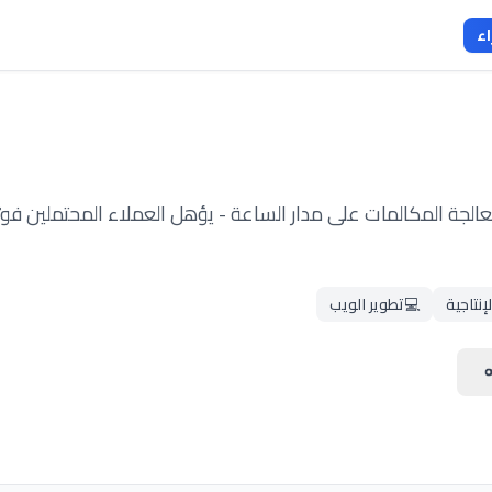
اء
 المكالمات على مدار الساعة - يؤهل العملاء المحتملين فورً
لإنتاجية
💻
تطوير الويب