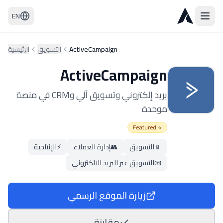
EN
ActiveCampaign
التسويق
الرئيسية
ActiveCampaign
بريد إلكتروني وتسويق آلي وCRM في منصة
موحدة
⭐ Featured
📱
التسويق
👥
إدارة العملاء
⚡
الإنتاجية
📧
التسويق عبر البريد الالكتروني
زيارة الموقع الرسمي
مقارنة