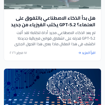
هل بدأ الذكاء الاصطناعي بالتفوق على
العلماء؟ GPT-5.2 يكتب الفيزياء من جديد
لم يعد الذكاء الاصطناعي مجرد أداة للكتابة؛ لقد أثبت
GPT-5.2 قدرته على اشتقاق قوانين فيزيائية جديدة!
اكتشف في هذا المقال ماذا يعني هذا التحول الجذري
لرواد الأعمال، وكيف يمكنك استغلال هذه "القدرات
اقرأ المزيد
→
١٧ فبراير ٢٠٢٦
الاستنتاجية" لتطوير استراتيجيات عملك عبر أدواتنا.