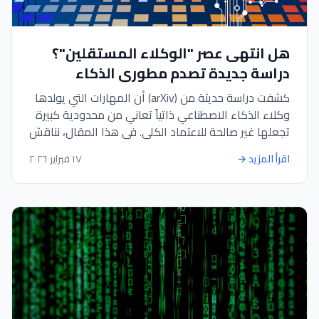
هل انتهى عصر "الوكلاء المستقلين"؟
دراسة جديدة تصدم مطوري الذكاء
الاصطناعي
كشفت دراسة حديثة من (arXiv) أن المهارات التي يولدها
وكلاء الذكاء الاصطناعي ذاتياً تعاني من محدودية كبيرة
تجعلها غير صالحة للاعتماد الكلي. في هذا المقال، نناقش
كيف يمكن للمسوقين وأصحاب الأعمال في
اقرأ المزيد
→
١٧ فبراير ٢٠٢٦
adawatna.com التعامل مع هذه النتائج وتجنب فخ
الأتمتة الكاملة غير الموثوقة.