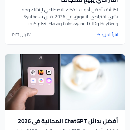
اكتشف أفضل أدوات الذكاء الاصطناعي لإنشاء وجه
بشري افتراضي للتسويق في 2026. قارن Synthesia
وHeyGen وD-ID وColossyan وElai.ai. تعلم كيف
تساعدك مولدات الصور الرمزية في إنشاء محتوى فيديو
اقرأ المزيد
→
١٧ يناير ٢٠٢٦
احترافي يبيع منتجاتك على مدار الساعة دون تكاليف إنتاج
باهظة.
أفضل بدائل ChatGPT المجانية في 2026