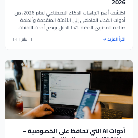
2026
اكتشف أهم اتجاهات الذكاء الاصطناعي لعام 2026، من
أدوات الذكاء العاطفي إلى الأتمتة المتقدمة وأنظمة
صناعة المحتوى الذكية. هذا الدليل يوضح أحدث التقنيات
التي تمكّن الشركات وصنّاع المحتوى والمطورين من
اقرأ المزيد
→
٢١ يناير ٢٠٢٦
العمل بذكاء وسرعة وكفاءة أعلى.
أدوات AI التي تحافظ على الخصوصية –