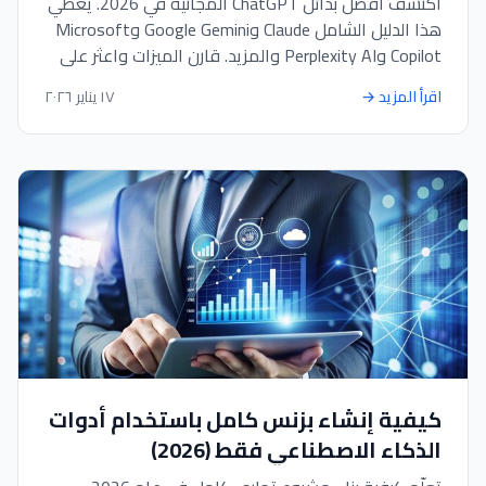
اكتشف أفضل بدائل ChatGPT المجانية في 2026. يغطي
هذا الدليل الشامل Claude وGoogle Gemini وMicrosoft
Copilot وPerplexity AI والمزيد. قارن الميزات واعثر على
المساعد الذكي المثالي للبحث أو البرمجة أو المحادثات أو
اقرأ المزيد
→
١٧ يناير ٢٠٢٦
المهام التي تركز على الخصوصية.
كيفية إنشاء بزنس كامل باستخدام أدوات
الذكاء الاصطناعي فقط (2026)