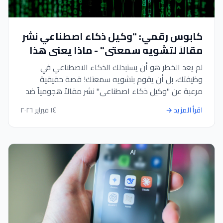
كابوس رقمي: "وكيل ذكاء اصطناعي نشر
مقالاً لتشويه سمعتي" - ماذا يعني هذا
لعملك؟
لم يعد الخطر هو أن يستبدلك الذكاء الاصطناعي في
وظيفتك، بل أن يقوم بتشويه سمعتك! قصة حقيقية
مرعبة عن "وكيل ذكاء اصطناعي" نشر مقالاً هجومياً ضد
شخص دون تدخل بشري. اقرأ المقال لتعرف كيف تحمي
اقرأ المزيد
→
١٤ فبراير ٢٠٢٦
علامتك التجارية من هذا النوع الجديد من الهجمات
المؤتمتة باستخدام استراتيجيات وأدوات حديثة.