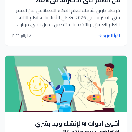
من الصفر حتى الاحتراف في 2026
خريطة طريق شاملة لتعلم الذكاء الاصطناعي من الصفر
حتى الاحتراف في 2026. تغطي الأساسيات، تعلم الآلة،
التعلم العميق، والتخصصات. تتضمن جدول زمني، موارد،
دورات، مشاريع، ومسارات مهنية. ابدأ رحلتك في AI بمسار
اقرأ المزيد
→
١٧ يناير ٢٠٢٦
منظم 14-19 شهرًا.
أقوى أدوات AI لإنشاء وجه بشري
افتراضي يبيع منتجاتك